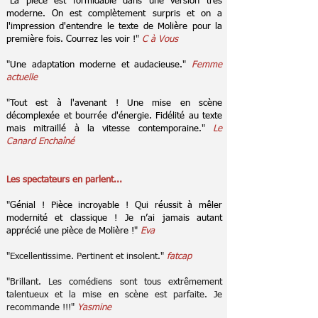
"
La pièce est formidable dans une version très
moderne. On est complètement surpris et on a
l'impression d'entendre le texte de Molière pour la
première fois. Courrez les voir !
"
C à Vous
"
Une adaptation moderne et audacieuse.
"
Femme
actuelle
"
Tout est à l'avenant ! Une mise en scène
décomplexée et bourrée d'énergie. Fidélité au texte
mais mitraillé à la vitesse contemporaine.
"
Le
Canard Enchaîné
Les spectateurs en parlent...
"
Génial ! Pièce incroyable ! Qui réussit à mêler
modernité et classique ! Je n’ai jamais autant
apprécié une pièce de Molière !
"
Eva
"Excellentissime. Pertinent et insolent."
fatcap
"Brillant. Les comédiens sont tous extrêmement
talentueux et la mise en scène est parfaite. Je
recommande !!!"
Yasmine