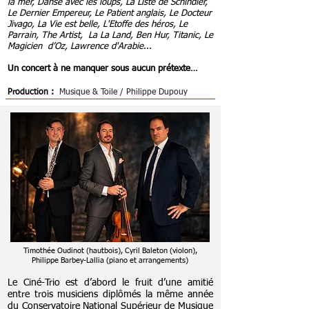
la mer, Danse avec les loups, La Liste de Schindler,
Le Dernier Empereur, Le Patient anglais, Le Docteur
Jivago, La Vie est belle, L'Etoffe des héros, Le
Parrain, The Artist, La La Land, Ben Hur, Titanic, Le
Magicien d’Oz, Lawrence d'Arabie
...
Un concert à ne manquer sous aucun prétexte…
Production :
Musique & Toile / Philippe Dupouy
Timothée Oudinot (hautbois), Cyril Baleton (violon),
Philippe Barbey-Lallia (piano et arrangements)
Le Ciné-Trio est d’abord le fruit d’une amitié
entre trois musiciens diplômés la même année
du Conservatoire National Supérieur de Musique