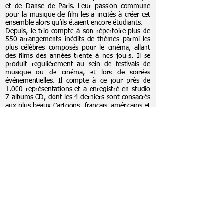
et de Danse de Paris. Leur passion commune
pour la musique de film les a incités à créer cet
ensemble alors qu’ils étaient encore étudiants.
Depuis, le trio compte à son répertoire plus de
550 arrangements inédits de thèmes parmi les
plus célèbres composés pour le cinéma, allant
des films des années trente à nos jours. Il se
produit régulièrement au sein de festivals de
musique ou de cinéma, et lors de soirées
événementielles.
Il compte à ce jour près de
1.000 représentations et a enregistré en studio
7 albums CD, dont les 4 derniers sont consacrés
aux plus beaux Cartoons français, américains et
japonais (Miyazaki), à Ennio Morricone, aux
compositeurs japonais ("Made in Japan") et au
compositeur John Williams.
LES SPECTATEURS EN PARLENT...
"
Un trio de musiciens talentueux. Leur concept
est original. Nous avons passé une excellente
soirée."
"On est transporté par ce trio composé d’un
pianiste qui est un orchestre à lui tout seul, d’un
hautbois d’amour au timbre de velours, d’un