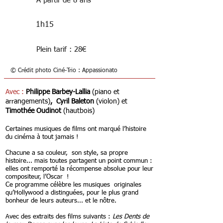
À partir de 8 ans
1h15
Plein tarif : 28€
© Crédit photo Ciné-Trio : Appassionato
Avec
:
Philippe Barbey-Lallia
(piano et
arrangements)
, Cyril Baleton
(violon)
et
Timothée Oudinot
(hautbois)
Certaines musiques de films ont marqué l’histoire
du cinéma à tout jamais !
Chacune a sa couleur, son style, sa propre
histoire... mais toutes partagent un point commun :
elles ont remporté la récompense absolue pour leur
compositeur, l’Oscar !
Ce programme célèbre les musiques originales
qu’Hollywood a distinguées, pour le plus grand
bonheur de leurs auteurs... et le nôtre.
Avec des extraits des films suivants :
Les Dents de