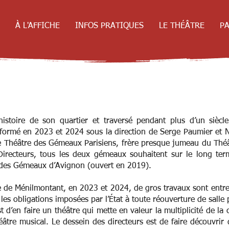
À L'AFFICHE
INFOS PRATIQUES
LE THÉÂTRE
PA
istoire de son quartier et traversé pendant plus d’un siècl
ansformé en 2023 et 2024 sous la direction de Serge Paumier et 
de Théâtre des Gémeaux Parisiens, frère presque jumeau du Th
recteurs, tous les deux gémeaux souhaitent sur le long term
des Gémeaux d’Avignon (ouvert en 2019).
e de Ménilmontant, en 2023 et 2024, de gros travaux sont entrepr
 les obligations imposées par l’État à toute réouverture de salle 
st d’en faire un théâtre qui mette en valeur la multiplicité de la
âtre musical. Le dessein des directeurs est de faire découvri