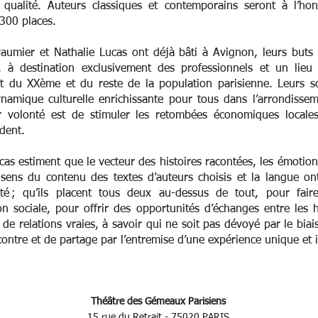
 qualité. Auteurs classiques et contemporains seront à l’ho
300 places.
aumier et Nathalie Lucas ont déjà bâti à Avignon, leurs buts
t, à destination exclusivement des professionnels et un lie
nt du XXème et du reste de la population parisienne. Leurs s
dynamique culturelle enrichissante pour tous dans l’arrondiss
ur volonté est de stimuler les retombées économiques local
ndent.
as estiment que le vecteur des histoires racontées, les émotions
 sens du contenu des textes d’auteurs choisis et la langue on
é ; qu’ils placent tous deux au-dessus de tout, pour fair
 sociale, pour offrir des opportunités d’échanges entre les h
 de relations vraies, à savoir qui ne soit pas dévoyé par le biais
contre et de partage par l’entremise d’une expérience unique et
Théâtre des Gémeaux Parisiens
15 rue du Retrait - 75020 PARIS