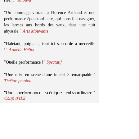
rire..."
Tatouvu
​"Un hommage vibrant à Florence Arthaud et une
performance époustouflante, qui nous fait naviguer,
les larmes aux bords des yeux, dans une nuit
abyssale."
Arts Mouvants
"Haletant, poignant, tout ici s'accorde à merveille
!"
Armelle Héliot
"Quelle performance !"
Spectatif
"Une mise en scène d'une intensité remarquable."
Théâtre passion
"Une performance scénique extraordinaire."
Coup d'Œil
"Coup de cœur. C’est un spectacle sur la vie (...) :
puissant et doux, haletant et apaisé, il avance par
alternances, par respirations."
laffiche.co