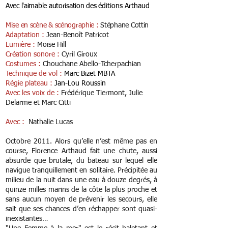
A
vec l'aimable autorisation des é
ditions Arthaud
Mise en scène & scénographie :
Stéphane Cottin
Adaptation :
Jean-Benoît Patricot
Lumière :
Moïse Hill
Création sonore :
Cyril Giroux
Costumes :
Chouchane Abello-Tcherpachian
Technique de vol :
Marc Bizet MBTA
Régie plateau :
Jan-Lou Roussin
Avec les voix de :
Frédérique Tiermont, Julie
Delarme et Marc Citti
Avec :
Nathalie Lucas
Octobre 2011. Alors qu’elle n’est même pas en
course, Florence Arthaud fait une chute, aussi
absurde que brutale, du bateau sur lequel elle
navigue tranquillement en solitaire. Précipitée au
milieu de la nuit dans une eau à douze degrés, à
quinze milles marins de la côte la plus proche et
sans aucun moyen de prévenir les secours, elle
sait que ses chances d’en réchapper sont quasi-
inexistantes…